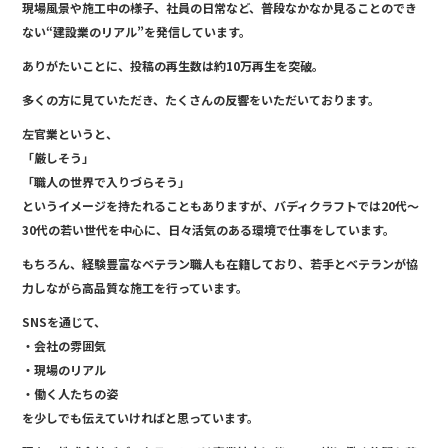
e
現場風景や施工中の様子、社員の日常など、普段なかなか見ることのでき
b
ない“建設業のリアル”を発信しています。
o
ありがたいことに、投稿の再生数は約10万再生を突破。
o
多くの方に見ていただき、たくさんの反響をいただいております。
k
左官業というと、
「厳しそう」
「職人の世界で入りづらそう」
というイメージを持たれることもありますが、バディクラフトでは20代〜
30代の若い世代を中心に、日々活気のある環境で仕事をしています。
もちろん、経験豊富なベテラン職人も在籍しており、若手とベテランが協
力しながら高品質な施工を行っています。
SNSを通じて、
・会社の雰囲気
・現場のリアル
・働く人たちの姿
を少しでも伝えていければと思っています。