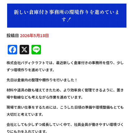
新しい倉庫付き事務所の環境作りを進めていま
す！
投稿日
2026年5月18日
F
X
Li
a
n
株式会社バディクラフトでは、最近新しく倉庫付きの事務所を借り、少し
c
e
ずつ環境作りを進めています。
e
先日は倉庫内の整理や棚作りを行いました！
b
材料や道具の数も増えてきたため、より効率良く管理できるように、置き
o
場や動線なども考えながら作業を進めています。
o
現場で良い仕事をするためには、こうした日頃の準備や環境整備もとても
k
大切だと考えています。
会社としても少しずつ成長していく中で、社員全員が働きやすい環境づく
りにも力を入れています。