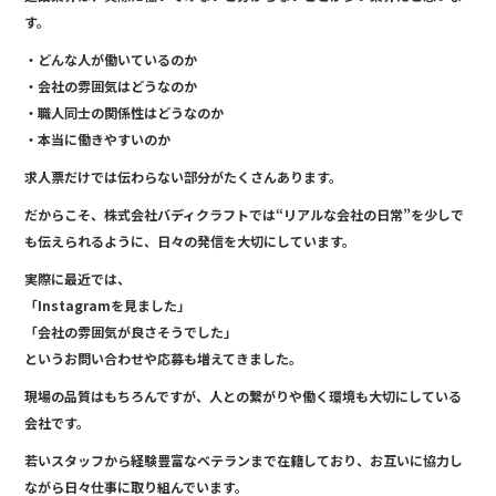
o
す。
o
・どんな人が働いているのか
k
・会社の雰囲気はどうなのか
・職人同士の関係性はどうなのか
・本当に働きやすいのか
求人票だけでは伝わらない部分がたくさんあります。
だからこそ、株式会社バディクラフトでは“リアルな会社の日常”を少しで
も伝えられるように、日々の発信を大切にしています。
実際に最近では、
「Instagramを見ました」
「会社の雰囲気が良さそうでした」
というお問い合わせや応募も増えてきました。
現場の品質はもちろんですが、人との繋がりや働く環境も大切にしている
会社です。
若いスタッフから経験豊富なベテランまで在籍しており、お互いに協力し
ながら日々仕事に取り組んでいます。