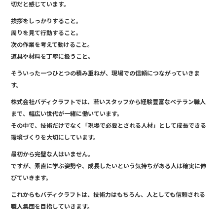
e
切だと感じています。
b
挨拶をしっかりすること。
o
周りを見て行動すること。
次の作業を考えて動けること。
o
道具や材料を丁寧に扱うこと。
k
そういった一つひとつの積み重ねが、現場での信頼につながっていきま
す。
株式会社バディクラフトでは、若いスタッフから経験豊富なベテラン職人
まで、幅広い世代が一緒に働いています。
その中で、技術だけでなく「現場で必要とされる人材」として成長できる
環境づくりを大切にしています。
最初から完璧な人はいません。
ですが、素直に学ぶ姿勢や、成長したいという気持ちがある人は確実に伸
びていきます。
これからもバディクラフトは、技術力はもちろん、人としても信頼される
職人集団を目指していきます。