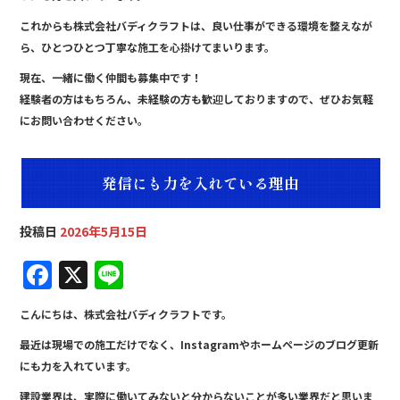
これからも株式会社バディクラフトは、良い仕事ができる環境を整えなが
ら、ひとつひとつ丁寧な施工を心掛けてまいります。
現在、一緒に働く仲間も募集中です！
経験者の方はもちろん、未経験の方も歓迎しておりますので、ぜひお気軽
にお問い合わせください。
発信にも力を入れている理由
投稿日
2026年5月15日
F
X
Li
a
n
こんにちは、株式会社バディクラフトです。
c
e
最近は現場での施工だけでなく、Instagramやホームページのブログ更新
e
にも力を入れています。
b
建設業界は、実際に働いてみないと分からないことが多い業界だと思いま