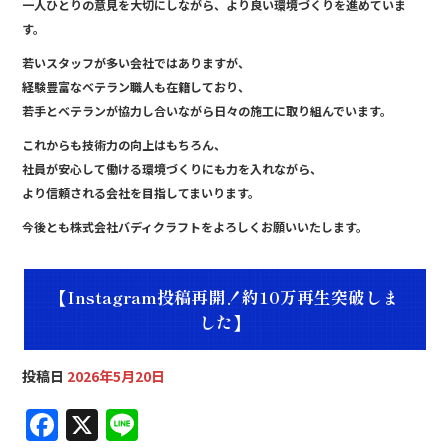
一人ひとりの意見を大切にしながら、より良い環境づくりを進めていま
す。
若いスタッフが多い会社ではありますが、
経験豊富なベテラン職人も在籍しており、
若手とベテランが協力し合いながら日々の施工に取り組んでいます。
これからも技術力の向上はもちろん、
社員が安心して働ける環境づくりにも力を入れながら、
より信頼される会社を目指してまいります。
今後とも株式会社バディクラフトをよろしくお願いいたします。
【Instagram投稿再開！約10万再生突破しま
した】
投稿日
2026年5月20日
F
X
Li