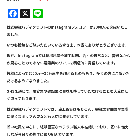
F
X
Li
a
n
株式会社バディクラフトのInstagramフォロワーが3000人を突破いたし
c
e
ました。
e
いつも投稿をご覧いただいている皆さま、本当にありがとうございます。
b
現在、Instagramでは現場風景や施工動画、会社の日常など、普段なかな
o
か見ることのできない建設業のリアルを積極的に発信しています。
o
投稿によっては20万〜30万再生を超えるものもあり、多くの方にご覧いた
k
だけるようになりました。
SNSを通じて、左官業や建設業に興味を持っていただけることを大変嬉し
く思っております。
株式会社バディクラフトでは、施工品質はもちろん、会社の雰囲気や実際
に働くスタッフの姿なども大切に発信しています。
若い社員を中心に、経験豊富なベテラン職人も在籍しており、互いに協力
しながら日々の施工に取り組んでいます。