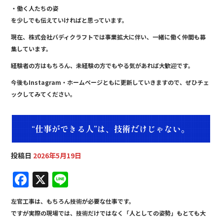
・働く人たちの姿
を少しでも伝えていければと思っています。
現在、株式会社バディクラフトでは事業拡大に伴い、一緒に働く仲間も募
集しています。
経験者の方はもちろん、未経験の方でもやる気があれば大歓迎です。
今後もInstagram・ホームページともに更新していきますので、ぜひチェ
ックしてみてください。
“仕事ができる人”は、技術だけじゃない。
投稿日
2026年5月19日
F
X
Li
a
n
左官工事は、もちろん技術が必要な仕事です。
c
e
ですが実際の現場では、技術だけではなく「人としての姿勢」もとても大