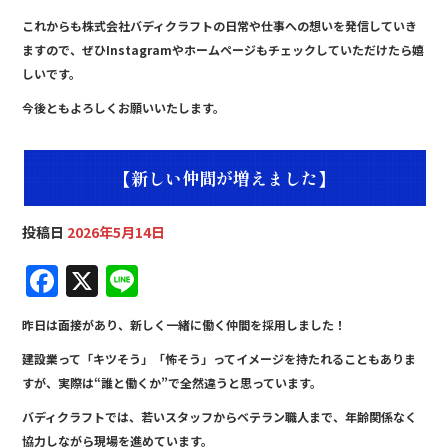
これからも株式会社バディクラフトの日常や仕事への想いを発信していき
ますので、ぜひInstagramやホームページもチェックしていただけたら嬉
しいです。
今後ともよろしくお願いいたします。
【新しい仲間が増えました】
投稿日
2026年5月14日
F
X
Li
a
n
昨日は面接があり、新しく一緒に働く仲間を採用しました！
c
e
建設業って「キツそう」「怖そう」ってイメージを持たれることもありま
e
すが、実際は“誰と働くか”で全然違うと思っています。
b
バディクラフトでは、若いスタッフからベテラン職人まで、年齢関係なく
o
協力しながら現場を進めています。