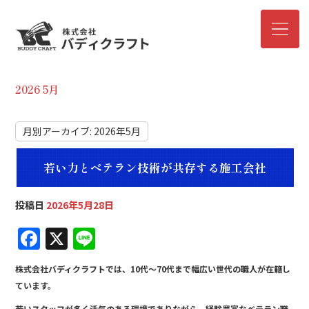
2026 5月
月別アーカイブ:
2026年5月
若い力とベテラン技術が共存する施工会社
投稿日
2026年5月28日
F
X
Li
a
n
株式会社バディクラフトでは、10代〜70代まで幅広い世代の職人が在籍し
c
e
ています。
e
若いスタッフが多く活気のある環境でありながら、経験豊富なベテラン職