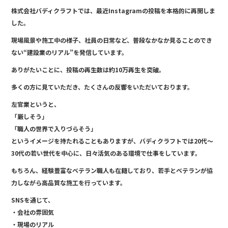
a
n
株式会社バディクラフトでは、最近Instagramの投稿を本格的に再開しま
c
e
した。
e
現場風景や施工中の様子、社員の日常など、普段なかなか見ることのでき
b
ない“建設業のリアル”を発信しています。
o
ありがたいことに、投稿の再生数は約10万再生を突破。
o
多くの方に見ていただき、たくさんの反響をいただいております。
k
左官業というと、
「厳しそう」
「職人の世界で入りづらそう」
というイメージを持たれることもありますが、バディクラフトでは20代〜
30代の若い世代を中心に、日々活気のある環境で仕事をしています。
もちろん、経験豊富なベテラン職人も在籍しており、若手とベテランが協
力しながら高品質な施工を行っています。
SNSを通じて、
・会社の雰囲気
・現場のリアル