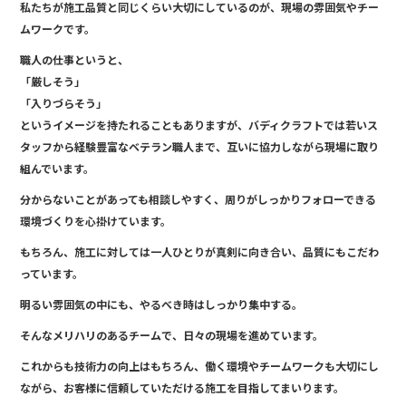
e
私たちが施工品質と同じくらい大切にしているのが、現場の雰囲気やチー
b
ムワークです。
o
職人の仕事というと、
o
「厳しそう」
「入りづらそう」
k
というイメージを持たれることもありますが、バディクラフトでは若いス
タッフから経験豊富なベテラン職人まで、互いに協力しながら現場に取り
組んでいます。
分からないことがあっても相談しやすく、周りがしっかりフォローできる
環境づくりを心掛けています。
もちろん、施工に対しては一人ひとりが真剣に向き合い、品質にもこだわ
っています。
明るい雰囲気の中にも、やるべき時はしっかり集中する。
そんなメリハリのあるチームで、日々の現場を進めています。
これからも技術力の向上はもちろん、働く環境やチームワークも大切にし
ながら、お客様に信頼していただける施工を目指してまいります。