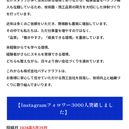
b
人も在籍しているため、技術面・施工品質の両方を大切にした体制づくり
o
を行っています。
o
近年は多くのご依頼をいただき、現場数も着実に増加しています。
その中でも私たちは、ただ仕事量を増やすのではなく、
k
「品質」「働きやすさ」「成長できる環境」を重視しています。
未経験からでも学べる環境、
経験者がさらにスキルを発揮できる環境、
どちらも整えながら、日々より良い会社づくりを進めています。
これからも株式会社バディクラフトは、
お客様に安心して任せていただける施工会社を目指し、技術向上と組織づ
くりに取り組んでまいります。
【Instagramフォロワー3000人突破しまし
た】
投稿日
2026年5月25日