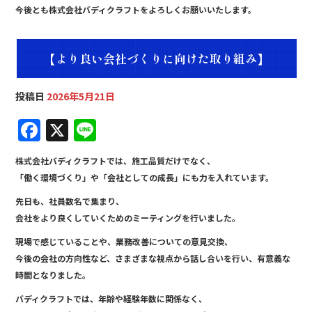
今後とも株式会社バディクラフトをよろしくお願いいたします。
【より良い会社づくりに向けた取り組み】
投稿日
2026年5月21日
F
X
Li
a
n
株式会社バディクラフトでは、施工品質だけでなく、
c
e
「働く環境づくり」や「会社としての成長」にも力を入れています。
e
先日も、社員数名で集まり、
b
会社をより良くしていくためのミーティングを行いました。
o
現場で感じていることや、業務改善についての意見交換、
o
今後の会社の方向性など、さまざまな視点から話し合いを行い、有意義な
時間となりました。
k
バディクラフトでは、年齢や経験年数に関係なく、