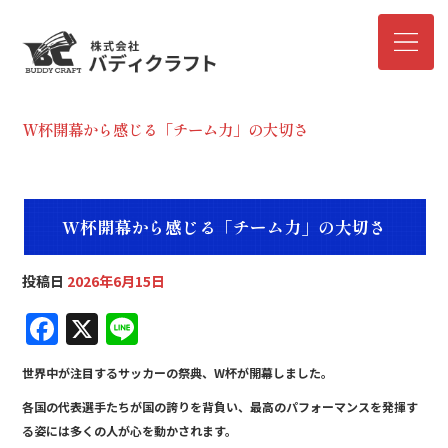
W杯開幕から感じる「チーム力」の大切さ
W杯開幕から感じる「チーム力」の大切さ
投稿日
2026年6月15日
F
X
Li
a
n
世界中が注目するサッカーの祭典、W杯が開幕しました。
c
e
各国の代表選手たちが国の誇りを背負い、最高のパフォーマンスを発揮す
e
る姿には多くの人が心を動かされます。