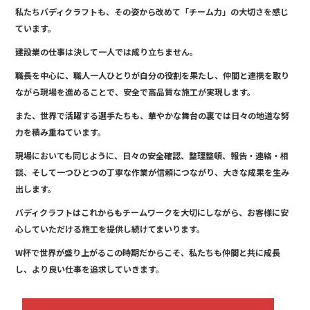
b
私たちバディクラフトも、その姿から改めて「チーム力」の大切さを感じ
o
ています。
o
建設業の仕事は決して一人では成り立ちません。
k
職長を中心に、職人一人ひとりが自分の役割を果たし、仲間と連携を取り
ながら現場を進めることで、安全で高品質な施工が実現します。
また、世界で活躍する選手たちも、華やかな舞台の裏では日々の地道な努
力を積み重ねています。
現場においても同じように、日々の安全確認、整理整頓、報告・連絡・相
談、そして一つひとつの丁寧な作業が信頼につながり、大きな成果を生み
出します。
バディクラフトはこれからもチームワークを大切にしながら、お客様に安
心していただける施工を提供し続けてまいります。
W杯で世界が盛り上がるこの時期だからこそ、私たちも仲間と共に成長
し、より良い仕事を追求していきます。