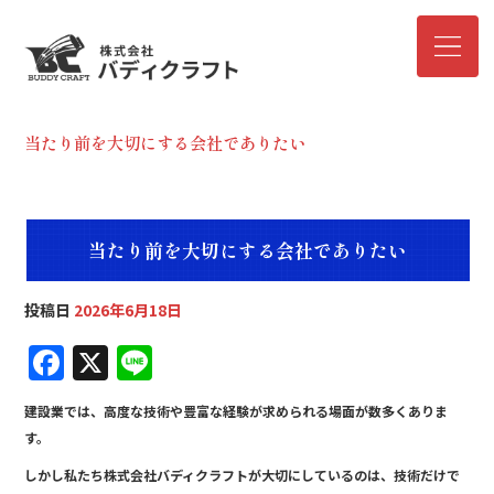
当たり前を大切にする会社でありたい
当たり前を大切にする会社でありたい
投稿日
2026年6月18日
F
X
Li
a
n
建設業では、高度な技術や豊富な経験が求められる場面が数多くありま
c
e
す。
e
しかし私たち株式会社バディクラフトが大切にしているのは、技術だけで