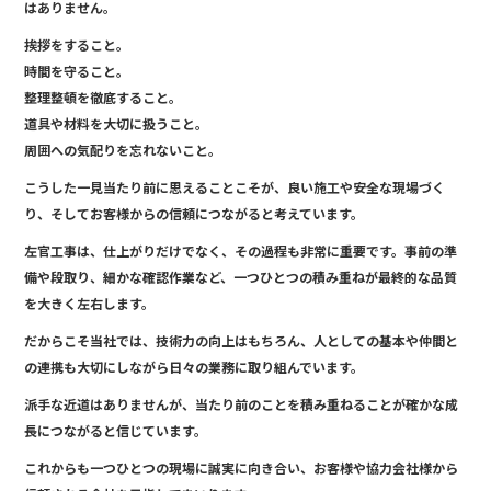
b
はありません。
o
挨拶をすること。
o
時間を守ること。
整理整頓を徹底すること。
k
道具や材料を大切に扱うこと。
周囲への気配りを忘れないこと。
こうした一見当たり前に思えることこそが、良い施工や安全な現場づく
り、そしてお客様からの信頼につながると考えています。
左官工事は、仕上がりだけでなく、その過程も非常に重要です。事前の準
備や段取り、細かな確認作業など、一つひとつの積み重ねが最終的な品質
を大きく左右します。
だからこそ当社では、技術力の向上はもちろん、人としての基本や仲間と
の連携も大切にしながら日々の業務に取り組んでいます。
派手な近道はありませんが、当たり前のことを積み重ねることが確かな成
長につながると信じています。
これからも一つひとつの現場に誠実に向き合い、お客様や協力会社様から