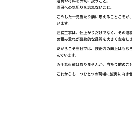
道具や材料を大切に扱うこと。
o
周囲への気配りを忘れないこと。
k
こうした一見当たり前に思えることこそが
います。
左官工事は、仕上がりだけでなく、その過
の積み重ねが最終的な品質を大きく左右し
だからこそ当社では、技術力の向上はもち
んでいます。
派手な近道はありませんが、当たり前のこ
これからも一つひとつの現場に誠実に向き