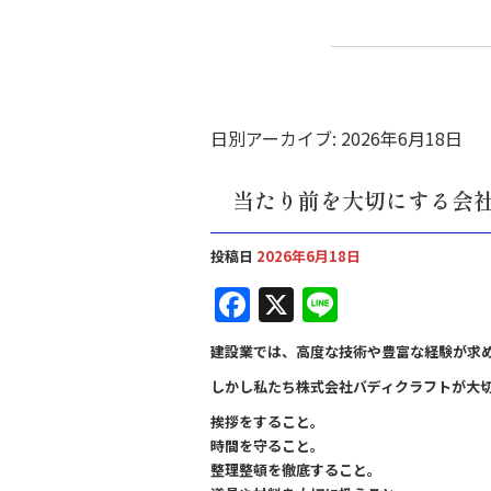
日別アーカイブ:
2026年6月18日
当たり前を大切にする会
投稿日
2026年6月18日
F
X
Li
a
n
建設業では、高度な技術や豊富な経験が求
c
e
しかし私たち株式会社バディクラフトが大
e
挨拶をすること。
b
時間を守ること。
o
整理整頓を徹底すること。